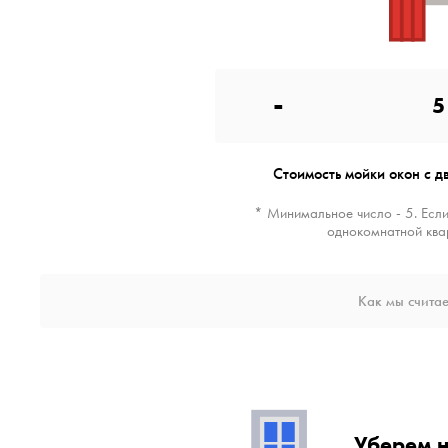
-
5
Стоимость мойки окон с д
* Минимальное число - 5. Если
однокомнатной ква
Как мы считае
Уберем 