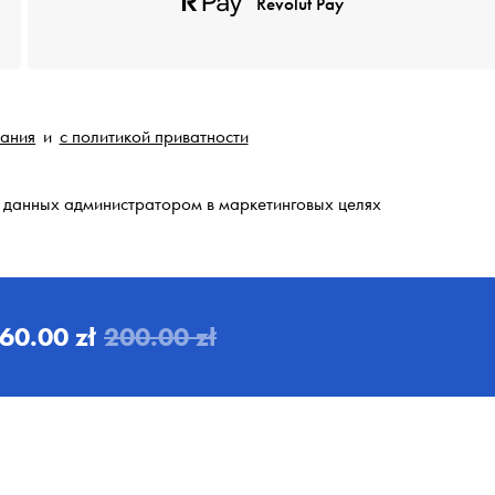
Revolut Pay
вания
и
с политикой приватности
 данных администратором в маркетинговых целях
60.00 zł
200.00 zł