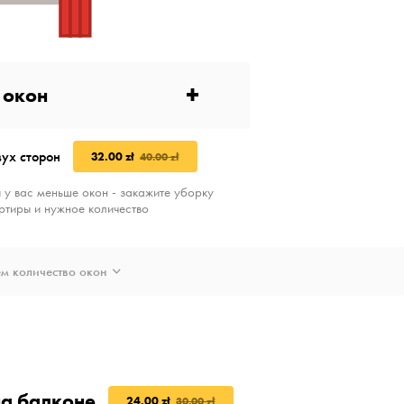
+
окон
вух сторон
32.00 zł
40.00 zł
 у вас меньше окон - закажите уборку
ртиры и нужное количество
м количество окон
на балконе
24.00 zł
30.00 zł