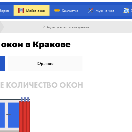
борка
Мойка окон
Химчистка
Муж на час
2. Адрес и контактные данные
окон в Кракове
Юр.лицо
Е КОЛИЧЕСТВО ОКОН