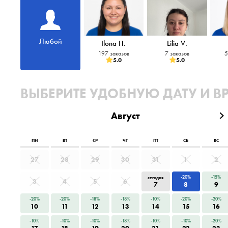
Любой
Ilona H.
Lilia V.
197 заказов
7 заказов
5
5.0
5.0
ВЫБЕРИТЕ УДОБНУЮ ДАТУ И В
Август
ПН
ВТ
СР
ЧТ
ПТ
СБ
ВС
27
28
29
30
31
1
2
-20%
-15%
сегодня
3
4
5
6
7
8
9
-20%
-20%
-18%
-18%
-10%
-20%
-20%
10
11
12
13
14
15
16
-10%
-10%
-10%
-18%
-10%
-10%
-20%