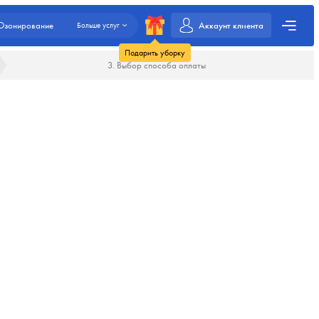
Аккаунт клиента
Озонирование
Больше услуг
Подарить уборку
3. Выбор способа оплаты