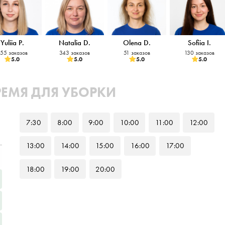
Yuliia P.
Natalia D.
Olena D.
Sofiia I.
55 заказов
343 заказов
51 заказов
130 заказов
5.0
5.0
5.0
5.0
РЕМЯ ДЛЯ УБОРКИ
7
:30
8
:00
9
:00
10
:00
11
:00
12
:00
13
:00
14
:00
15
:00
16
:00
17
:00
18
:00
19
:00
20
:00