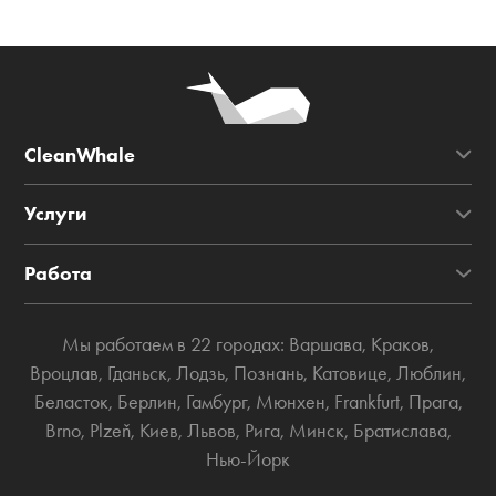
CleanWhale
Услуги
Работа
Мы работаем в 22 городах:
Варшава
,
Краков
,
Вроцлав
,
Гданьск
,
Лодзь
,
Познань
,
Катовице
,
Люблин
,
Беласток
,
Берлин
,
Гамбург
,
Мюнхен
,
Frankfurt
,
Прага
,
Brno
,
Plzeň
,
Киев
,
Львов
,
Рига
,
Минск
,
Братислава
,
Нью-Йорк