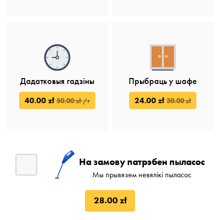
Дадатковыя гадзіны
Прыбраць у шафе
40.00 zł
24.00 zł
50.00 zł /г
30.00 zł
На замову патрэбен пыласос
Мы прывязем невялікі пыласос
28.00 zł