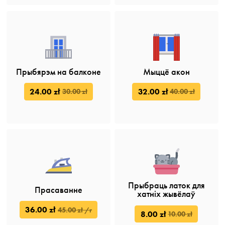
Прыбярэм на балконе
Мыццё акон
24.00 zł
32.00 zł
30.00 zł
40.00 zł
Прыбраць латок для
Прасаванне
хатніх жывёлаў
36.00 zł
45.00 zł /г
8.00 zł
10.00 zł