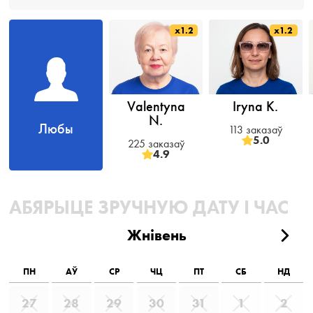
x1.2
x1.2
Valentyna
Iryna K.
N.
Любы
113 заказаў
5.0
225 заказаў
4.9
АБЯРЫЦЕ ЗРУЧНУЮ ДАТУ І ЧАС
Жнівень
ПН
АЎ
СР
ЧЦ
ПТ
СБ
НД
27
28
29
30
31
1
2