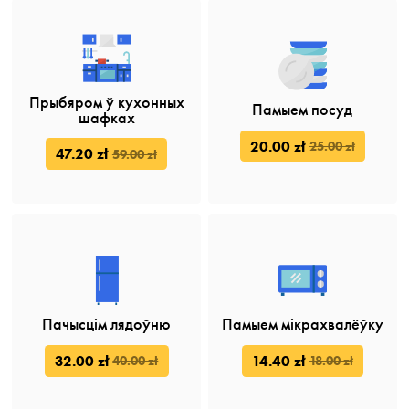
Прыбяром ў кухонных
Памыем посуд
шафках
20.00 zł
25.00 zł
47.20 zł
59.00 zł
Пачысцім лядоўню
Памыем мікрахвалёўку
32.00 zł
14.40 zł
40.00 zł
18.00 zł