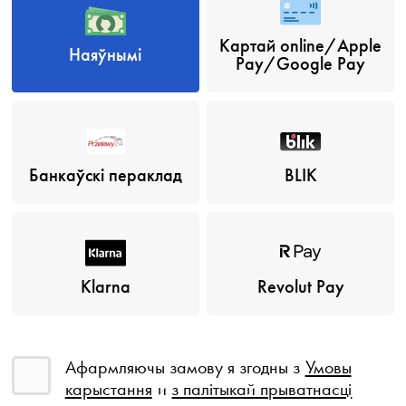
Картай online/Apple
Наяўнымі
Pay/Google Pay
Банкаўскі пераклад
BLIK
Klarna
Revolut Pay
Афармляючы замову я згодны з
Умовы
карыстання
и
з палітыкай прыватнасці