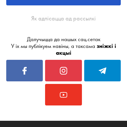
Як адпісацца ад рассылкі
Далучыцца да нашых сац.сетак
У іх мы публікуем навіны, а таксама
зніжкі і
акцыі