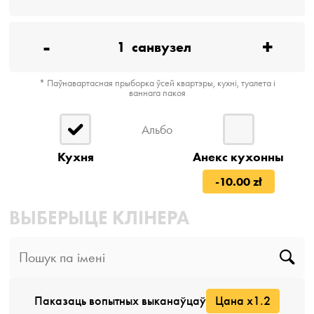
-
+
1
санвузел
* Паўнавартасная прыборка ўсей квартэры, кухні, туалета і
ваннага пакоя
Альбо
Кухня
Анекс кухонны
-10.00 zł
ВЫБЕРЫЦЕ КЛІНЕРА
Паказаць вопытных выканаўцаў
Цана x1.2