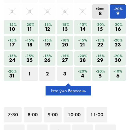
-20%
сёння
3
4
5
6
7
8
9
-15%
-20%
-18%
-18%
-15%
-20%
-20%
10
11
12
13
14
15
16
-15%
-15%
-15%
-18%
-15%
-15%
-20%
17
18
19
20
21
22
23
-15%
-15%
-18%
-15%
-20%
-15%
-20%
24
25
26
27
28
29
30
-20%
-20%
-20%
-10%
1
2
3
31
4
5
6
Гэта ўжо Верасень
7
:30
8
:00
9
:00
10
:00
11
:00