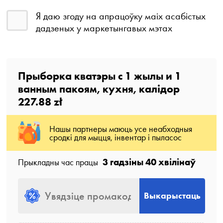
Я даю згоду на апрацоўку маіх асабістых
дадзеных у маркетынгавых мэтах
Прыборка кватэры с
1
жылы
и
1
ванным пакоям
, кухня, калідор
227.88 zł
Нашы партнеры маюць усе неабходныя
сродкі для мыцця, інвентар і пыласос
3 гадзіны 40 хвілінаў
Прыкладны час працы
Выкарыстаць