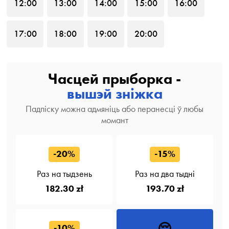
12
:00
13
:00
14
:00
15
:00
16
:00
17
:00
18
:00
19
:00
20
:00
Часцей прыборка -
вышэй зніжка
Падпіску можна адмяніць або перанесці ў любы
момант
-20%
-15%
Раз на тыдзень
Раз на два тыдні
182.30 zł
193.70 zł
😔
-10%