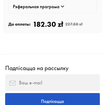
Рэферальная праграма
182.30 zł
Да аплаты:
227.88 zł
Падпісацца на рассылку
Подпісацца