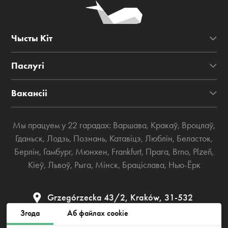
Чысты Кіт
Паслугі
Вакансіі
Мы працуем у 22 гарадах:
Варшава
,
Кракаў
,
Вроцлаў
,
Гданьск
,
Лодзь
,
Познань
,
Катавіцэ
,
Люблін
,
Беласток
,
Берлін
,
Гамбург
,
Мюнхен
,
Frankfurt
,
Прага
,
Brno
,
Plzeň
,
Кіеў
,
Львоў
,
Рыга
,
Мінск
,
Браціслава
,
Нью-Ёрк
Grzegórzecka 43/2, Kraków, 31-532
Згода
Аб файлах cookie
krakow@cleanwhale.pl