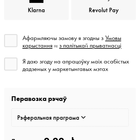
Klarna
Revolut Pay
Афармляючы замову я згодны з
Умовы
карыстання
и
з палітыкай прыватнасці
Я даю згоду на апрацоўку маіх асабістых
дадзеных у маркетынгавых мэтах
Перавозка рэчаў
Рэферальная праграма