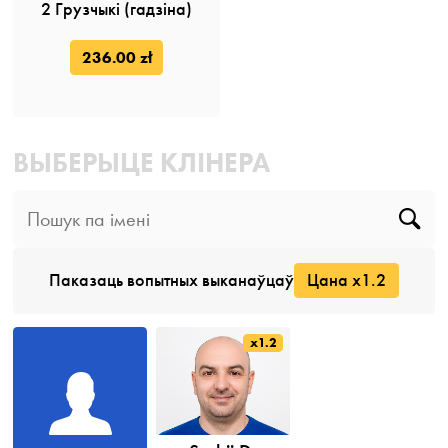
2 Грузчыкі (гадзiна)
236.00 zł
ВЫБЕРЫЦЕ КЛІНЕРА
Паказаць вопытных выканаўцаў
Цана x1.2
x1.2