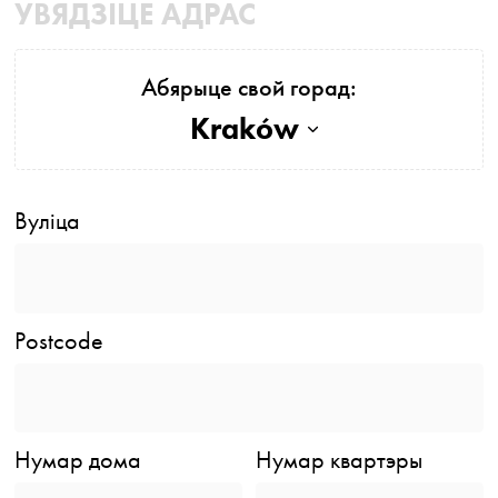
УВЯДЗІЦЕ АДРАС
Абярыце свой горад:
Kraków
Вуліца
Postcode
Нумар дома
Нумар квартэры