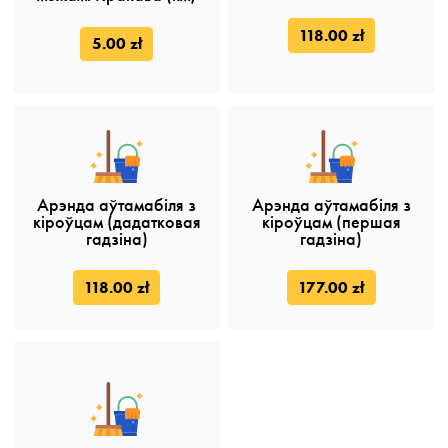
118.00 zł
5.00 zł
Арэнда аўтамабіля з
Арэнда аўтамабіля з
кіроўцам (дадатковая
кіроўцам (першая
гадзiна)
гадзiна)
118.00 zł
177.00 zł