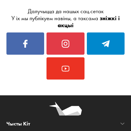
Далучыцца да нашых сац.сетак
У іх мы публікуем навіны, а таксама
зніжкі і
акцыі
Чысты Кіт