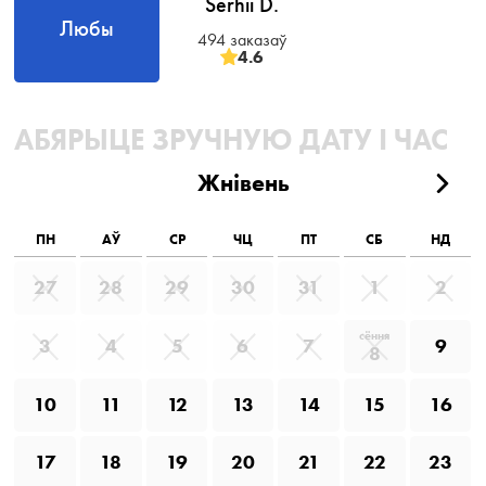
Serhii D.
Любы
494 заказаў
4.6
АБЯРЫЦЕ ЗРУЧНУЮ ДАТУ І ЧАС
Жнівень
ПН
АЎ
СР
ЧЦ
ПТ
СБ
НД
27
28
29
30
31
1
2
сёння
3
4
5
6
7
9
8
10
11
12
13
14
15
16
17
18
19
20
21
22
23