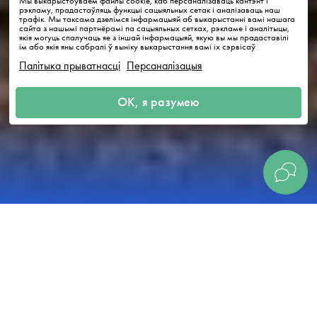
Мы выкарыстоўваем файлы cookie, каб персаналізаваць кантэнт і
рэкламу, прадастаўляць функцыі сацыяльных сетак і аналізаваць наш
трафік. Мы таксама дзелімся інфармацыяй аб выкарыстанні вамі нашага
сайта з нашымі партнёрамі па сацыяльных сетках, рэкламе і аналітыцы,
якія могуць спалучаць яе з іншай інфармацыяй, якую вы мы прадаставілі
ім або якія яны сабралі ў выніку выкарыстання вамі іх сэрвісаў
Палітыка прыватнасці
Персаналізацыя
ОК, я разумею
Пакінуць водгук