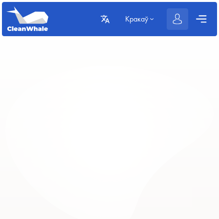
Кракаў