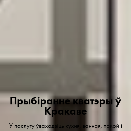
Прыбіранне кватэры ў
Кракаве
У паслугу ўваходзіць кухня, ванная, пакой і