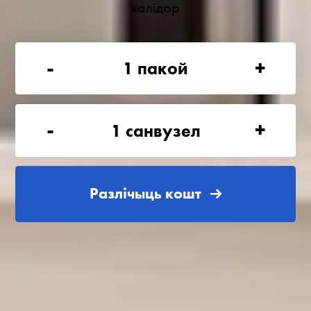
калідор
-
+
1
пакой
-
+
1
санвузел
Разлічыць кошт