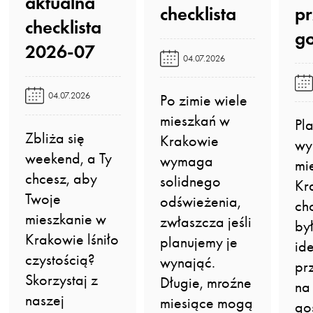
aktualna
checklista️
p
checklista
go
2026-07️
04.07.2026
04.07.2026
Po zimie wiele
mieszkań w
Pl
Zbliża się
Krakowie
wy
weekend, a Ty
wymaga
mi
chcesz, aby
solidnego
Kr
Twoje
odświeżenia,
ch
mieszkanie w
zwłaszcza jeśli
by
Krakowie lśniło
planujemy je
id
czystością?
wynająć.
pr
Skorzystaj z
Długie, mroźne
na
naszej
miesiące mogą
go