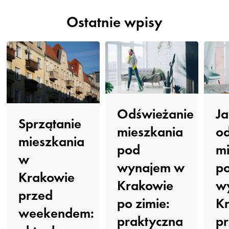
Ostatnie wpisy
Odświeżanie
Ja
Sprzątanie
mieszkania
o
mieszkania
pod
mi
w
wynajem w
p
Krakowie
Krakowie
w
przed
po zimie:
K
weekendem:
praktyczna
p