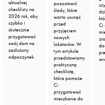
aktualnej
pozostawić
sz
checklisty na
ślady, które
dz
2026 rok, aby
warto usunąć
kt
szybko i
przed
Ci
skutecznie
przyjęciem
mi
przygotować
nowych
zr
swój dom na
lokatorów. W
do
zasłużony
tym artykule
pi
odpoczynek.
przedstawiamy
wr
praktyczną
checklistę,
która pomoże
Ci
przygotować
mieszkanie do