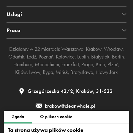
Usługi
Praca
Działamy w 22 miastach:
Warszawa
,
Kraków
,
Wrocław
,
Gdańsk
,
Łódź
,
Poznań
,
Katowice
,
Lublin
,
Białystok
,
Berlin
,
Hamburg
,
Monachium
,
Frankfurt
,
Praga
,
Brno
,
Plzeň
,
Kijów
,
Lwów
,
Ryga
,
Mińsk
,
Bratysława
,
Nowy Jork
Grzegórzecka 43/2, Kraków, 31-532
krakow@cleanwhale.pl
Zgoda
O plikach cookie
Regulamin
Polityka prywatności
Polityka cookies
Ta strona używa plików cookie