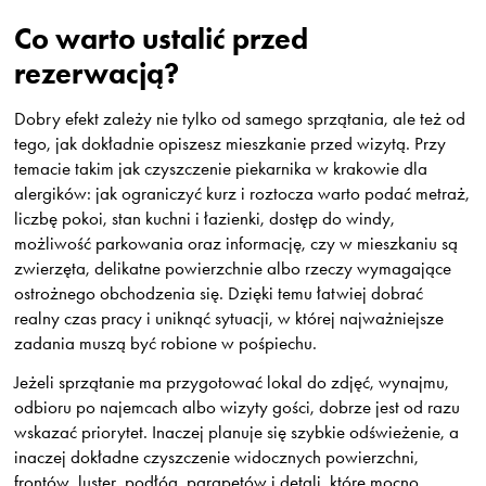
Co warto ustalić przed
rezerwacją?
Dobry efekt zależy nie tylko od samego sprzątania, ale też od
tego, jak dokładnie opiszesz mieszkanie przed wizytą. Przy
temacie takim jak czyszczenie piekarnika w krakowie dla
alergików: jak ograniczyć kurz i roztocza warto podać metraż,
liczbę pokoi, stan kuchni i łazienki, dostęp do windy,
możliwość parkowania oraz informację, czy w mieszkaniu są
zwierzęta, delikatne powierzchnie albo rzeczy wymagające
ostrożnego obchodzenia się. Dzięki temu łatwiej dobrać
realny czas pracy i uniknąć sytuacji, w której najważniejsze
zadania muszą być robione w pośpiechu.
Jeżeli sprzątanie ma przygotować lokal do zdjęć, wynajmu,
odbioru po najemcach albo wizyty gości, dobrze jest od razu
wskazać priorytet. Inaczej planuje się szybkie odświeżenie, a
inaczej dokładne czyszczenie widocznych powierzchni,
frontów, luster, podłóg, parapetów i detali, które mocno