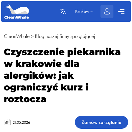
Kraków
CleanWhale
>
Blog naszej firmy sprzątającej
Czyszczenie piekarnika
w krakowie dla
alergików: jak
ograniczyć kurz i
roztocza
Zamów sprzątanie
21.05.2026