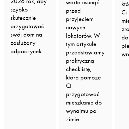
2026 rok, aby
warto usunąć
kt
szybko i
przed
Ci
skutecznie
przyjęciem
mi
przygotować
nowych
zr
swój dom na
lokatorów. W
do
zasłużony
tym artykule
pi
odpoczynek.
przedstawiamy
wr
praktyczną
checklistę,
która pomoże
Ci
przygotować
mieszkanie do
wynajmu po
zimie.