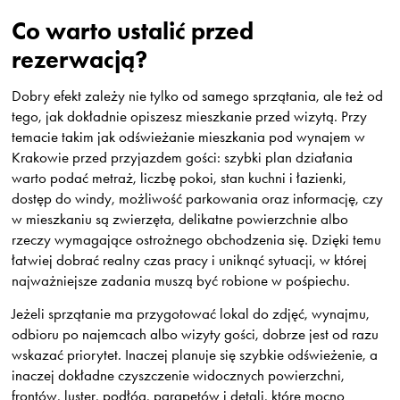
Co warto ustalić przed
rezerwacją?
Dobry efekt zależy nie tylko od samego sprzątania, ale też od
tego, jak dokładnie opiszesz mieszkanie przed wizytą. Przy
temacie takim jak odświeżanie mieszkania pod wynajem w
Krakowie przed przyjazdem gości: szybki plan działania
warto podać metraż, liczbę pokoi, stan kuchni i łazienki,
dostęp do windy, możliwość parkowania oraz informację, czy
w mieszkaniu są zwierzęta, delikatne powierzchnie albo
rzeczy wymagające ostrożnego obchodzenia się. Dzięki temu
łatwiej dobrać realny czas pracy i uniknąć sytuacji, w której
najważniejsze zadania muszą być robione w pośpiechu.
Jeżeli sprzątanie ma przygotować lokal do zdjęć, wynajmu,
odbioru po najemcach albo wizyty gości, dobrze jest od razu
wskazać priorytet. Inaczej planuje się szybkie odświeżenie, a
inaczej dokładne czyszczenie widocznych powierzchni,
frontów, luster, podłóg, parapetów i detali, które mocno