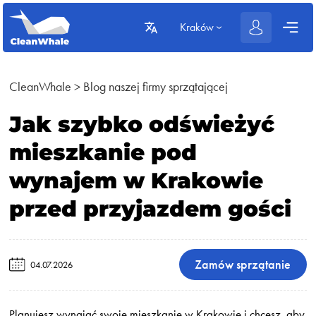
Kraków
CleanWhale
>
Blog naszej firmy sprzątającej
Jak szybko odświeżyć
mieszkanie pod
wynajem w Krakowie
przed przyjazdem gości
Zamów sprzątanie
04.07.2026
Planujesz wynająć swoje mieszkanie w Krakowie i chcesz, aby