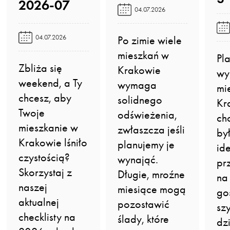
2026-07️
04.07.2026
04.07.2026
Po zimie wiele
mieszkań w
Pl
Zbliża się
Krakowie
wy
weekend, a Ty
wymaga
mi
chcesz, aby
solidnego
Kr
Twoje
odświeżenia,
ch
mieszkanie w
zwłaszcza jeśli
by
Krakowie lśniło
planujemy je
id
czystością?
wynająć.
pr
Skorzystaj z
Długie, mroźne
na
naszej
miesiące mogą
go
aktualnej
pozostawić
sz
checklisty na
ślady, które
dz