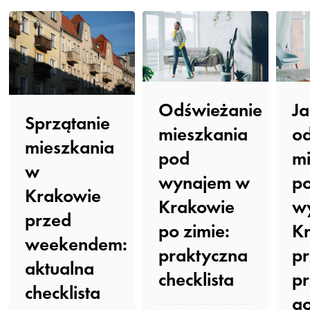
Odświeżanie
Ja
Sprzątanie
mieszkania
o
mieszkania
pod
mi
w
wynajem w
p
Krakowie
Krakowie
w
przed
po zimie:
K
weekendem:
praktyczna
p
aktualna
checklista️
p
checklista
go