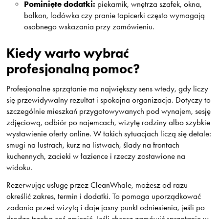
Pominięte dodatki:
piekarnik, wnętrza szafek, okna,
balkon, lodówka czy pranie tapicerki często wymagają
osobnego wskazania przy zamówieniu.
Kiedy warto wybrać
profesjonalną pomoc?
Profesjonalne sprzątanie ma największy sens wtedy, gdy liczy
się przewidywalny rezultat i spokojna organizacja. Dotyczy to
szczególnie mieszkań przygotowywanych pod wynajem, sesję
zdjęciową, odbiór po najemcach, wizytę rodziny albo szybkie
wystawienie oferty online. W takich sytuacjach liczą się detale:
smugi na lustrach, kurz na listwach, ślady na frontach
kuchennych, zacieki w łazience i rzeczy zostawione na
widoku.
Rezerwując usługę przez CleanWhale, możesz od razu
określić zakres, termin i dodatki. To pomaga uporządkować
zadania przed wizytą i daje jasny punkt odniesienia, jeśli po
drodze trzeba coś zmienić. Jeśli chcesz zamówić sprzątanie w