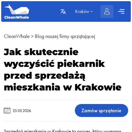
Kraków
CleanWhale
>
Blog naszej firmy sprzątającej
Jak skutecznie
wyczyścić piekarnik
przed sprzedażą
mieszkania w Krakowie
Zamów sprzątanie
25.05.2026
Sprzedaż mieszkania w Krakowie to proces, który wymaga