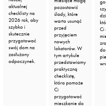
miesiące mogą
go
aktualnej
pozostawić
sz
checklisty na
ślady, które
dz
2026 rok, aby
warto usunąć
kt
szybko i
przed
Ci
skutecznie
przyjęciem
mi
przygotować
nowych
zr
swój dom na
lokatorów. W
do
zasłużony
tym artykule
pi
odpoczynek.
przedstawiamy
wr
praktyczną
checklistę,
która pomoże
Ci
przygotować
mieszkanie do