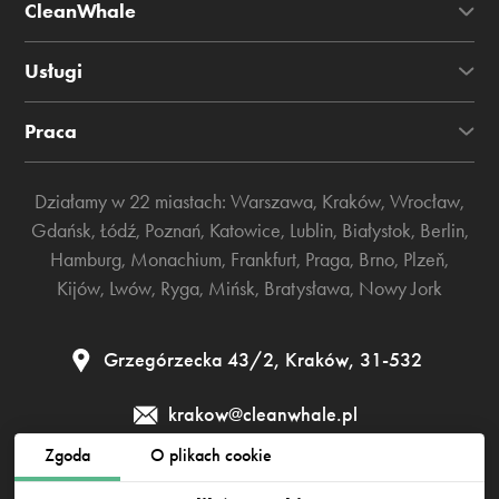
CleanWhale
Usługi
Praca
Działamy w 22 miastach:
Warszawa
,
Kraków
,
Wrocław
,
Gdańsk
,
Łódź
,
Poznań
,
Katowice
,
Lublin
,
Białystok
,
Berlin
,
Hamburg
,
Monachium
,
Frankfurt
,
Praga
,
Brno
,
Plzeň
,
Kijów
,
Lwów
,
Ryga
,
Mińsk
,
Bratysława
,
Nowy Jork
Grzegórzecka 43/2, Kraków, 31-532
krakow@cleanwhale.pl
Zgoda
O plikach cookie
Regulamin
Polityka prywatności
Polityka cookies