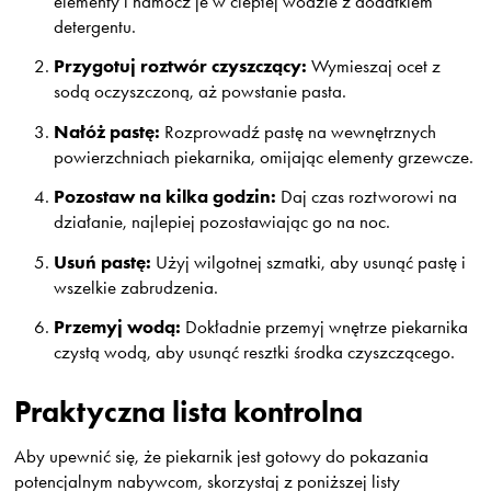
elementy i namocz je w ciepłej wodzie z dodatkiem
detergentu.
Przygotuj roztwór czyszczący:
Wymieszaj ocet z
sodą oczyszczoną, aż powstanie pasta.
Nałóż pastę:
Rozprowadź pastę na wewnętrznych
powierzchniach piekarnika, omijając elementy grzewcze.
Pozostaw na kilka godzin:
Daj czas roztworowi na
działanie, najlepiej pozostawiając go na noc.
Usuń pastę:
Użyj wilgotnej szmatki, aby usunąć pastę i
wszelkie zabrudzenia.
Przemyj wodą:
Dokładnie przemyj wnętrze piekarnika
czystą wodą, aby usunąć resztki środka czyszczącego.
Praktyczna lista kontrolna
Aby upewnić się, że piekarnik jest gotowy do pokazania
potencjalnym nabywcom, skorzystaj z poniższej listy