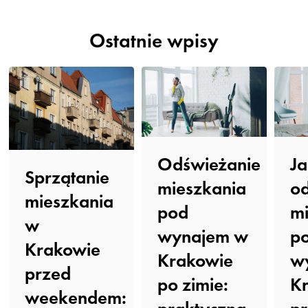
Ostatnie wpisy
Odświeżanie
Ja
Sprzątanie
mieszkania
o
mieszkania
pod
mi
w
wynajem w
p
Krakowie
Krakowie
w
przed
po zimie:
K
weekendem: