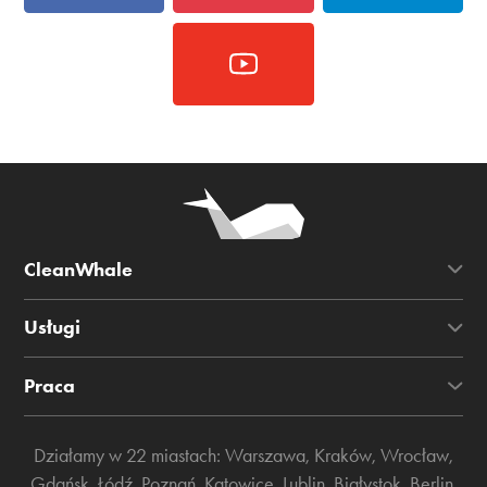
CleanWhale
Usługi
Praca
Działamy w 22 miastach:
Warszawa
,
Kraków
,
Wrocław
,
Gdańsk
,
Łódź
,
Poznań
,
Katowice
,
Lublin
,
Białystok
,
Berlin
,