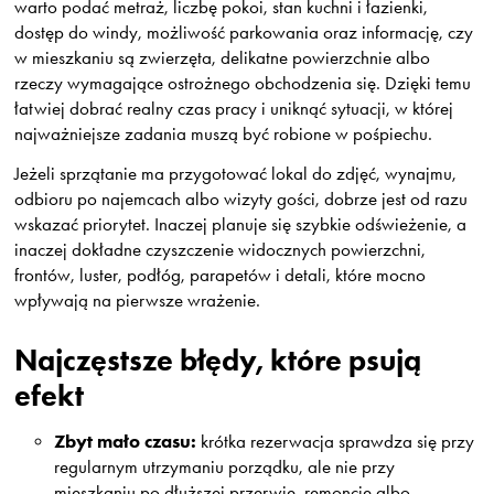
warto podać metraż, liczbę pokoi, stan kuchni i łazienki,
dostęp do windy, możliwość parkowania oraz informację, czy
w mieszkaniu są zwierzęta, delikatne powierzchnie albo
rzeczy wymagające ostrożnego obchodzenia się. Dzięki temu
łatwiej dobrać realny czas pracy i uniknąć sytuacji, w której
najważniejsze zadania muszą być robione w pośpiechu.
Jeżeli sprzątanie ma przygotować lokal do zdjęć, wynajmu,
odbioru po najemcach albo wizyty gości, dobrze jest od razu
wskazać priorytet. Inaczej planuje się szybkie odświeżenie, a
inaczej dokładne czyszczenie widocznych powierzchni,
frontów, luster, podłóg, parapetów i detali, które mocno
wpływają na pierwsze wrażenie.
Najczęstsze błędy, które psują
efekt
Zbyt mało czasu:
krótka rezerwacja sprawdza się przy
regularnym utrzymaniu porządku, ale nie przy
mieszkaniu po dłuższej przerwie, remoncie albo