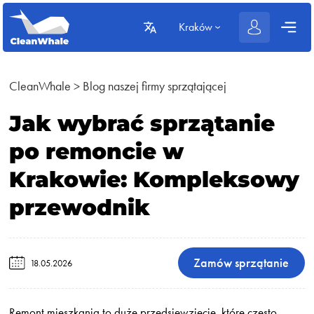
Kraków
CleanWhale
>
Blog naszej firmy sprzątającej
Jak wybrać sprzątanie
po remoncie w
Krakowie: Kompleksowy
przewodnik
Zamów sprzątanie
18.05.2026
Remont mieszkania to duże przedsięwzięcie, które często