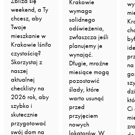
Zbliża się
Krakowie
wy
weekend, a Ty
wymaga
mi
chcesz, aby
solidnego
Kr
Twoje
odświeżenia,
ch
mieszkanie w
zwłaszcza jeśli
by
Krakowie lśniło
planujemy je
id
czystością?
wynająć.
pr
Skorzystaj z
Długie, mroźne
na
naszej
miesiące mogą
go
aktualnej
pozostawić
sz
checklisty na
ślady, które
dz
2026 rok, aby
warto usunąć
kt
szybko i
przed
Ci
skutecznie
przyjęciem
mi
przygotować
nowych
zr
swój dom na
lokatorów. W
do