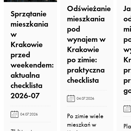
Odświeżanie
Ja
Sprzątanie
mieszkania
o
mieszkania
pod
mi
w
wynajem w
p
Krakowie
Krakowie
w
przed
po zimie:
K
weekendem:
praktyczna
p
aktualna
checklista️
p
checklista
go
2026-07️
04.07.2026
04.07.2026
Po zimie wiele
mieszkań w
Pl