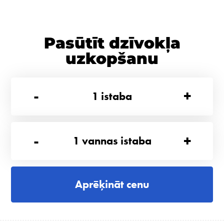
Pasūtīt dzīvokļa
uzkopšanu
-
+
1
istaba
-
+
1
vannas istaba
Aprēķināt cenu