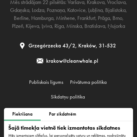
Mēs strādājam 22 pilsētās:
Varšava
,
Krakova
,
Vroclava
,
Gdaņska
,
Lodza
,
Poznaņa
,
Katovice
,
Ļubļina
,
Bjalistoka
,
Berlīne
,
Hamburga
,
Minhene
,
Frankfurt
,
Prāga
,
Brno
,
Plzeň
,
Kijeva
,
Ļviva
,
Rīga
,
Minska
,
Bratislava
,
Ņujorka
Grzegórzecka 43/2, Kraków, 31-532
krakow@cleanwhale.pl
Publiskais līgums
Privātuma politika
Sīkdatņu politika
Piekrišana
Par sīkdatnēm
Clean Whale Sp. z o.o., KRS 0000868230, NIP: 6751738063,
REGON: 38745511400000
Šajā tīmekļa vietnē tiek izmantotas sīkdatnes
Grzegórzecka 43/2, Kraków, 31-532
Mēs izmantojam sīkfailus, lai personalizētu saturu un reklāmas, nodrošinātu