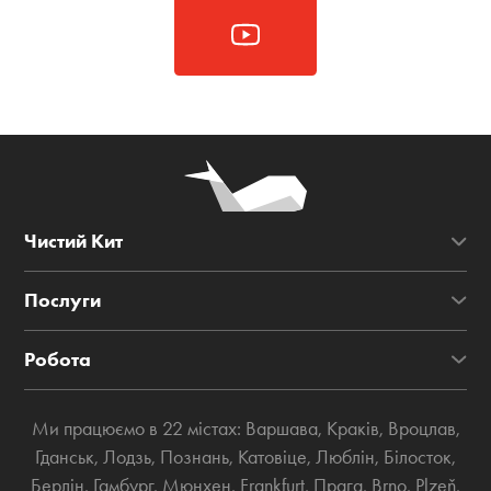
Чистий Кит
Послуги
Робота
Ми працюємо в 22 містах:
Варшава
,
Краків
,
Вроцлав
,
Гданськ
,
Лодзь
,
Познань
,
Катовіце
,
Люблін
,
Білосток
,
Берлін
,
Гамбург
,
Мюнхен
,
Frankfurt
,
Прага
,
Brno
,
Plzeň
,