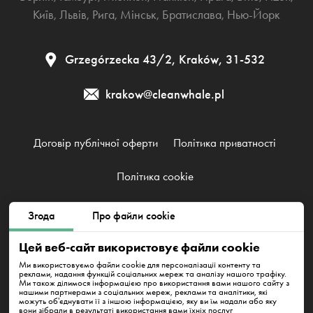
Київ
,
Львів
,
Рига
,
Мінськ
,
Братислава
,
Нью-Йорк
Grzegórzecka 43/2, Kraków, 31-532
krakow@cleanwhale.pl
Договір публічної оферти
Політика приватності
Політика cookie
Згода
Про файли cookie
Clean Whale Sp. z o.o., KRS 0000868230, NIP: 6751738063,
REGON: 38745511400000
Цей веб-сайт використовує файли cookie
Grzegórzecka 43/2, Kraków, 31-532
Ми використовуємо файли cookie для персоналізації контенту та
реклами, надання функцій соціальних мереж та аналізу нашого трафіку.
Ми також ділимося інформацією про використання вами нашого сайту з
нашими партнерами з соціальних мереж, реклами та аналітики, які
можуть об'єднувати її з іншою інформацією, яку ви їм надали або яку
вони зібрали в результаті використання вами їхніх послуг