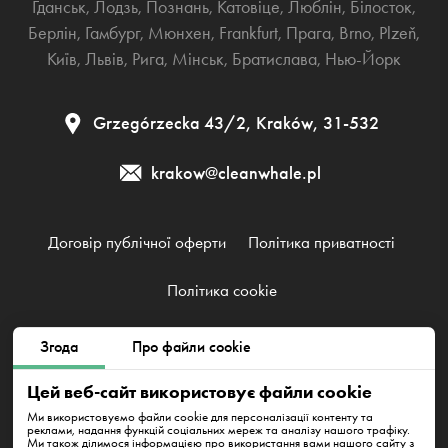
Гданськ
,
Лодзь
,
Познань
,
Катовіце
,
Люблін
,
Білосток
,
Берлін
,
Гамбург
,
Мюнхен
,
Frankfurt
,
Прага
,
Brno
,
Plzeň
,
Київ
,
Львів
,
Рига
,
Мінськ
,
Братислава
,
Нью-Йорк
Grzegórzecka 43/2, Kraków, 31-532
krakow@cleanwhale.pl
Договір публічної оферти
Політика приватності
Політика cookie
Згода
Про файли cookie
Clean Whale Sp. z o.o., KRS 0000868230, NIP: 6751738063,
REGON: 38745511400000
Цей веб-сайт використовує файли cookie
Grzegórzecka 43/2, Kraków, 31-532
Ми використовуємо файли cookie для персоналізації контенту та
реклами, надання функцій соціальних мереж та аналізу нашого трафіку.
Ми також ділимося інформацією про використання вами нашого сайту з