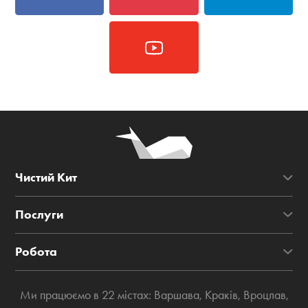
Чистий Кит
Послуги
Робота
Ми працюємо в 22 містах:
Варшава
,
Краків
,
Вроцлав
,