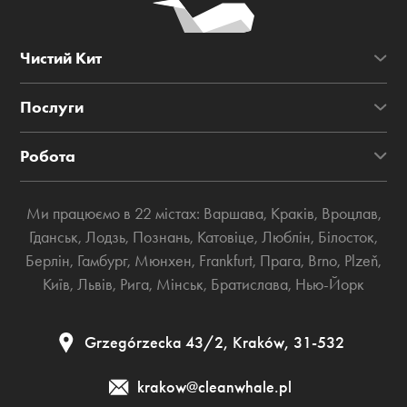
Чистий Кит
Послуги
Робота
Ми працюємо в 22 містах:
Варшава
,
Краків
,
Вроцлав
,
Гданськ
,
Лодзь
,
Познань
,
Катовіце
,
Люблін
,
Білосток
,
Берлін
,
Гамбург
,
Мюнхен
,
Frankfurt
,
Прага
,
Brno
,
Plzeň
,
Київ
,
Львів
,
Рига
,
Мінськ
,
Братислава
,
Нью-Йорк
Grzegórzecka 43/2, Kraków, 31-532
krakow@cleanwhale.pl