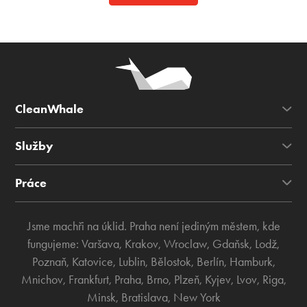
CleanWhale
Služby
Práce
Jsme machři na úklid. Praha není jediným městem, kde
fungujeme:
Varšava
,
Krakov
,
Wroclaw
,
Gdaňsk
,
Lodž
,
Poznaň
,
Katovice
,
Lublin
,
Bělostok
,
Berlín
,
Hamburk
,
Mnichov
,
Frankfurt
,
Praha
,
Brno
,
Plzeň
,
Kyjev
,
Lvov
,
Riga
,
Minsk
,
Bratislava
,
New York