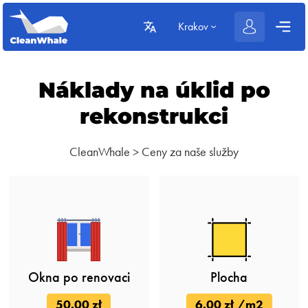
Krakov
Náklady na úklid po
rekonstrukci
CleanWhale
>
Ceny za naše služby
Okna po renovaci
Plocha
50.00 zł
6.00 zł /m2