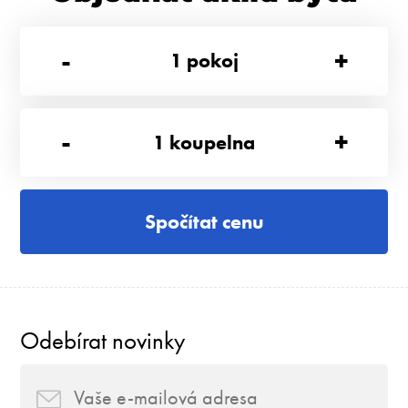
-
+
1
pokoj
-
+
1
koupelna
Spočítat cenu
Odebírat novinky