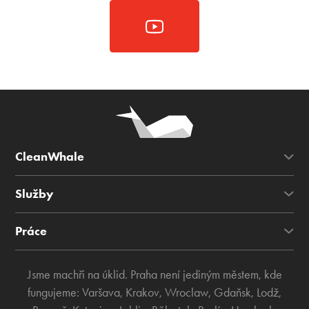
CleanWhale
Služby
Práce
Jsme machři na úklid. Praha není jediným městem, kde
fungujeme:
Varšava
,
Krakov
,
Wroclaw
,
Gdaňsk
,
Lodž
,