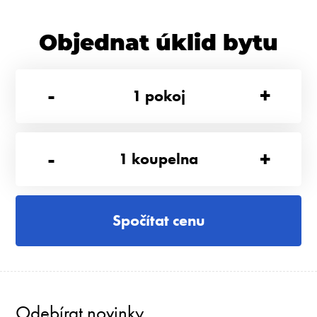
Objednat úklid bytu
-
+
1
pokoj
-
+
1
koupelna
Spočítat cenu
Odebírat novinky