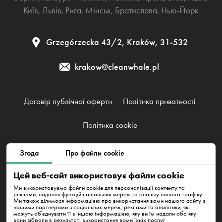
Київ
,
Львів
,
Рига
,
Мінськ
,
Братислава
,
Нью-Йорк
Grzegórzecka 43/2, Kraków, 31-532
krakow@cleanwhale.pl
Договір публічної оферти
Політика приватності
Політика cookie
Згода
Про файли cookie
Clean Whale Sp. z o.o., KRS 0000868230, NIP: 6751738063,
REGON: 38745511400000
Цей веб-сайт використовує файли cookie
Grzegórzecka 43/2, Kraków, 31-532
Ми використовуємо файли cookie для персоналізації контенту та
реклами, надання функцій соціальних мереж та аналізу нашого трафіку.
Ми також ділимося інформацією про використання вами нашого сайту з
нашими партнерами з соціальних мереж, реклами та аналітики, які
можуть об'єднувати її з іншою інформацією, яку ви їм надали або яку
вони зібрали в результаті використання вами їхніх послуг