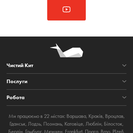
Чистий Кит
Послуги
Робота
Ми працюємо в 22 містах:
Варшава
,
Краків
,
Вроцлав
,
Гданськ
,
Лодзь
,
Познань
,
Катовіце
,
Люблін
,
Білосток
,
Берлін
,
Гамбург
,
Мюнхен
,
Frankfurt
,
Прага
,
Brno
,
Plzeň
,