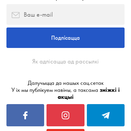
Подпісацца
Як адпісацца ад рассылкі
Далучыцца да нашых сац.сетак
У іх мы публікуем навіны, а таксама
зніжкі і
акцыі