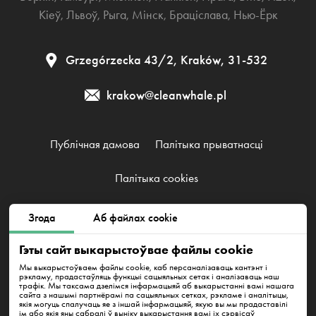
Кіеў
,
Львоў
,
Рыга
,
Мінск
,
Браціслава
,
Нью-Ёрк
Grzegórzecka 43/2, Kraków, 31-532
krakow@cleanwhale.pl
Публічная дамова
Палітыка прыватнасці
Палітыка cookies
Згода
Аб файлах cookie
Clean Whale Sp. z o.o., KRS 0000868230, NIP: 6751738063,
REGON: 38745511400000
Гэты сайт выкарыстоўвае файлы cookie
Grzegórzecka 43/2, Kraków, 31-532
Мы выкарыстоўваем файлы cookie, каб персаналізаваць кантэнт і
рэкламу, прадастаўляць функцыі сацыяльных сетак і аналізаваць наш
трафік. Мы таксама дзелімся інфармацыяй аб выкарыстанні вамі нашага
сайта з нашымі партнёрамі па сацыяльных сетках, рэкламе і аналітыцы,
якія могуць спалучаць яе з іншай інфармацыяй, якую вы мы прадаставілі
ім або якія яны сабралі ў выніку выкарыстання вамі іх сэрвісаў