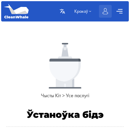
Кракаў
Чысты Кіт
>
Усе паслугі
Ўстаноўка бідэ