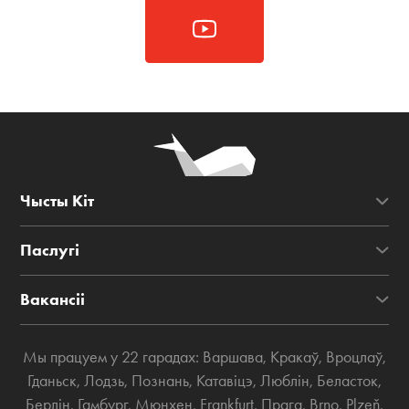
Чысты Кіт
Паслугі
Вакансіі
Мы працуем у 22 гарадах:
Варшава
,
Кракаў
,
Вроцлаў
,
Гданьск
,
Лодзь
,
Познань
,
Катавіцэ
,
Люблін
,
Беласток
,
Берлін
,
Гамбург
,
Мюнхен
,
Frankfurt
,
Прага
,
Brno
,
Plzeň
,