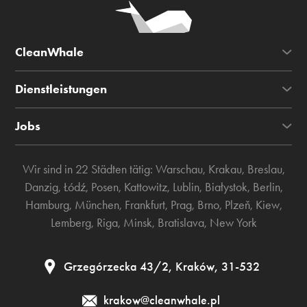
CleanWhale
Dienstleistungen
Jobs
Wir sind in 22 Städten tätig:
Warschau
,
Krakau
,
Breslau
,
Danzig
,
Łódź
,
Posen
,
Kattowitz
,
Lublin
,
Białystok
,
Berlin
,
Hamburg
,
München
,
Frankfurt
,
Prag
,
Brno
,
Plzeň
,
Kiew
,
Lemberg
,
Riga
,
Minsk
,
Bratislava
,
New York
Grzegórzecka 43/2, Kraków, 31-532
krakow@cleanwhale.pl