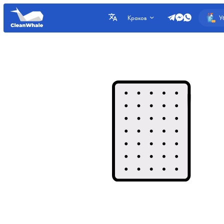
У
Краков