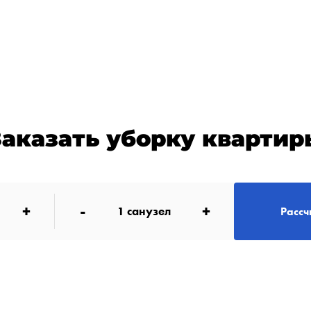
Заказать уборку квартир
+
-
+
1
санузел
Рассч