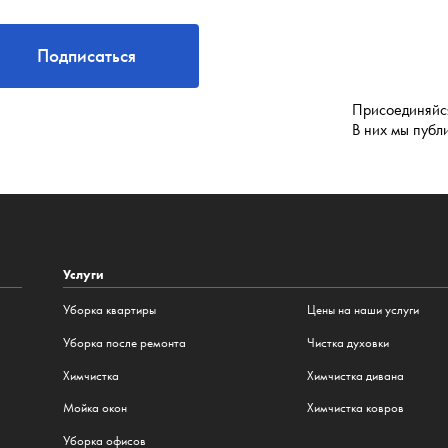
Подписаться
Присоединяйся
В них мы публ
Услуги
Уборка квартиры
Цены на наши услуги
Уборка после ремонта
Чистка духовки
Химчистка
Химчистка дивана
Мойка окон
Химчистка ковров
Уборка офисов