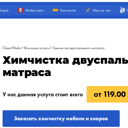
борка
Мойка окон
Химчистка
Муж на час
CleanWhale
>
Все наши услуги
>
Химчистка двуспального матраса
Химчистка двуспаль
матраса
от 119.00 
У нас данная услуга стоит всего
Заказать химчистку мебели и ковров