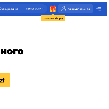
Аккаунт клиента
Озонирование
Больше услуг
Подарить уборку
ного
zł