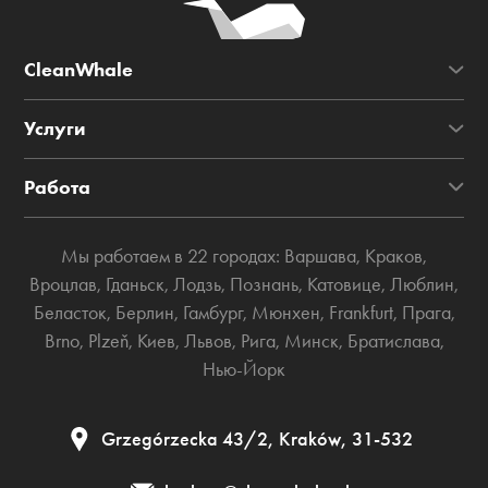
CleanWhale
Услуги
Работа
Мы работаем в 22 городах:
Варшава
,
Краков
,
Вроцлав
,
Гданьск
,
Лодзь
,
Познань
,
Катовице
,
Люблин
,
Беласток
,
Берлин
,
Гамбург
,
Мюнхен
,
Frankfurt
,
Прага
,
Brno
,
Plzeň
,
Киев
,
Львов
,
Рига
,
Минск
,
Братислава
,
Нью-Йорк
Grzegórzecka 43/2, Kraków, 31-532