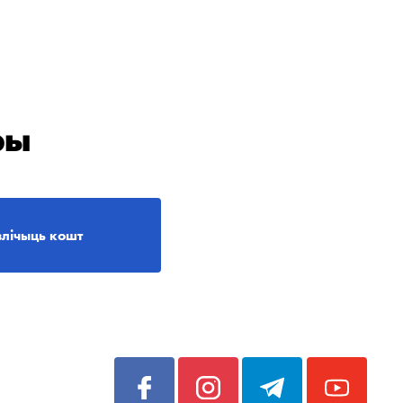
ры
злічыць кошт