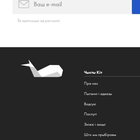
Як адпісацца ад рассылкі
Чысты Кіт
Пра нас
Пытанні і адказы
Водгукі
Паслугі
Зніжкі і акцыі
Што мы прыбіраем