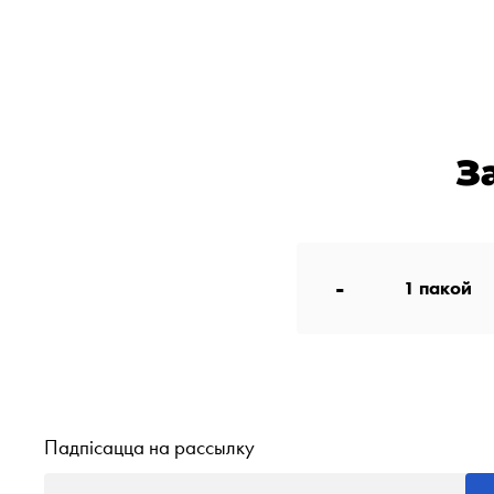
З
-
1
пакой
Падпісацца на рассылку