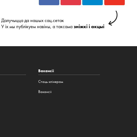
Далучыцца да нашых сац.сетак
У іх мы публікуем навіны, а таксама
зніжкі і акцыі
Вакансіі
Стаць клінерам
Вакансіі