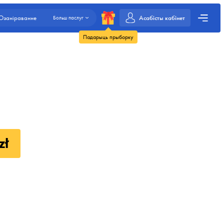
Асабісты кабінет
Озаніраванне
Больш паслуг
Падарыць прыборку
zł