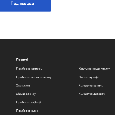
Подпісацца
Паслугі
Прыборка кватэры
Кошты на нашы паслугі
Прыборка пасля рамонту
Чыстка духоўкі
Хімчыстка
Хімчыстка канапы
Мыццё вокнаў
Хімчыстка дываноў
Прыборка офісаў
Прыборка кухні