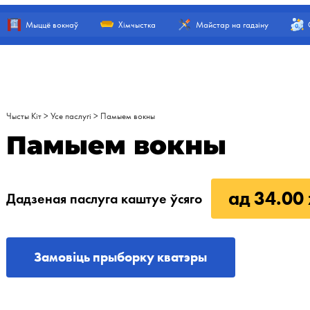
Мыццё вокнаў
Хімчыстка
Майстар на гадзіну
Чысты Кіт
>
Усе паслугі
>
Памыем вокны
Памыем вокны
ад 34.00 
Дадзеная паслуга каштуе ўсяго
Замовіць прыборку кватэры