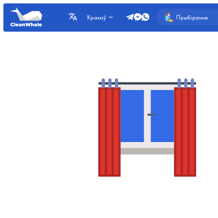
Прыбіранне
Кракаў