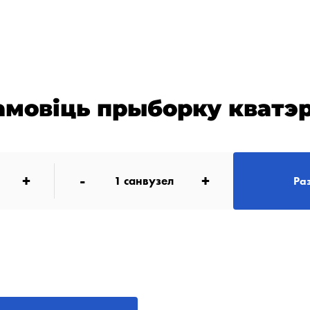
амовіць прыборку кватэ
+
-
+
1
санвузел
Ра