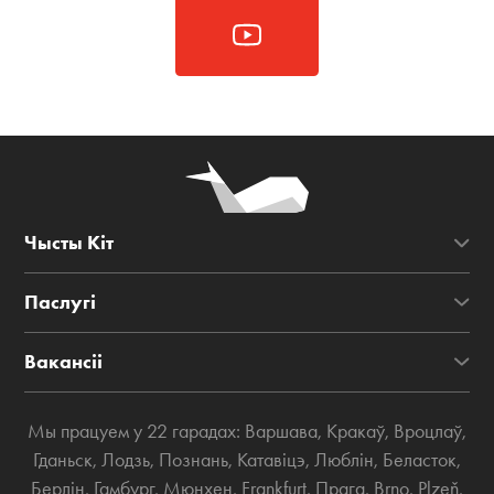
Чысты Кіт
Паслугі
Вакансіі
Мы працуем у 22 гарадах:
Варшава
,
Кракаў
,
Вроцлаў
,
Гданьск
,
Лодзь
,
Познань
,
Катавіцэ
,
Люблін
,
Беласток
,
Берлін
,
Гамбург
,
Мюнхен
,
Frankfurt
,
Прага
,
Brno
,
Plzeň
,