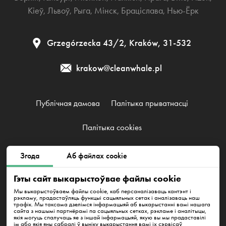
Кіеў
,
Львоў
,
Рыга
,
Мінск
,
Браціслава
,
Нью-Ёрк
Grzegórzecka 43/2, Kraków, 31-532
krakow@cleanwhale.pl
Публічная дамова
Палітыка прыватнасці
Палітыка cookies
Згода
Аб файлах cookie
Clean Whale Sp. z o.o., KRS 0000868230, NIP: 6751738063,
REGON: 38745511400000
Гэты сайт выкарыстоўвае файлы cookie
Grzegórzecka 43/2, Kraków, 31-532
Мы выкарыстоўваем файлы cookie, каб персаналізаваць кантэнт і
рэкламу, прадастаўляць функцыі сацыяльных сетак і аналізаваць наш
трафік. Мы таксама дзелімся інфармацыяй аб выкарыстанні вамі нашага
сайта з нашымі партнёрамі па сацыяльных сетках, рэкламе і аналітыцы,
якія могуць спалучаць яе з іншай інфармацыяй, якую вы мы прадаставілі
ім або якія яны сабралі ў выніку выкарыстання вамі іх сэрвісаў