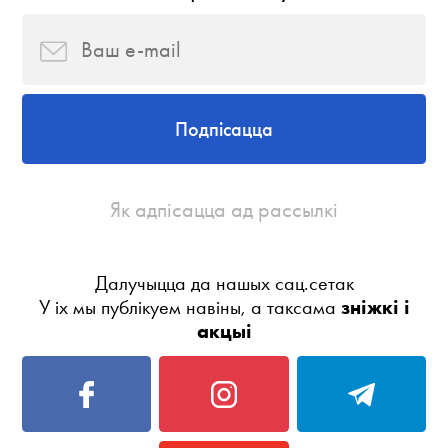
Подпісацца
Як адпісацца ад рассылкі
Далучыцца да нашых сац.сетак
У іх мы публікуем навіны, а таксама
зніжкі і
акцыі