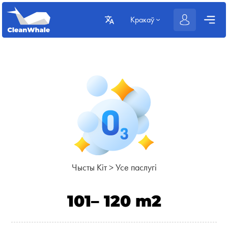
Кракаў
Чысты Кіт
>
Усе паслугі
101– 120 m2