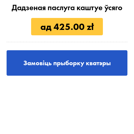
Дадзеная паслуга каштуе ўсяго
ад 425.00 zł
Замовіць прыборку кватэры