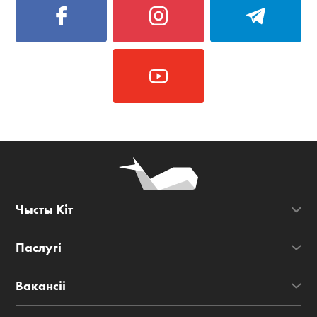
Чысты Кіт
Паслугі
Вакансіі