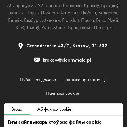
Мы працуем у 22 гарадах:
Варшава
,
Кракаў
,
Вроцлаў
,
Гданьск
,
Лодзь
,
Познань
,
Катавіцэ
,
Люблін
,
Беласток
,
Берлін
,
Гамбург
,
Мюнхен
,
Frankfurt
,
Прага
,
Brno
,
Plzeň
,
Кіеў
,
Львоў
,
Рыга
,
Мінск
,
Браціслава
,
Нью-Ёрк
Grzegórzecka 43/2, Kraków, 31-532
krakow@cleanwhale.pl
Публічная дамова
Палітыка прыватнасці
Палітыка cookies
Згода
Аб файлах cookie
Clean Whale Sp. z o.o., KRS 0000868230, NIP: 6751738063,
REGON: 38745511400000
Гэты сайт выкарыстоўвае файлы cookie
Grzegórzecka 43/2, Kraków, 31-532