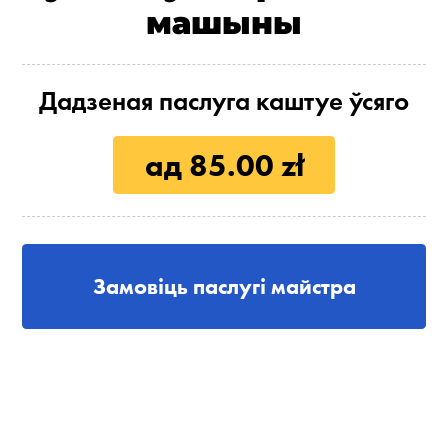
машыны
Дадзеная паслуга каштуе ўсяго
ад 85.00 zł
Замовіць паслугі майстра