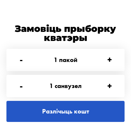
Замовіць прыборку
кватэры
-
+
1
пакой
-
+
1
санвузел
Разлічыць кошт