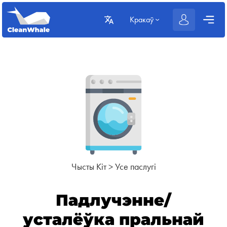
Кракаў
Чысты Кіт
>
Усе паслугі
Падлучэнне/
усталёўка пральнай