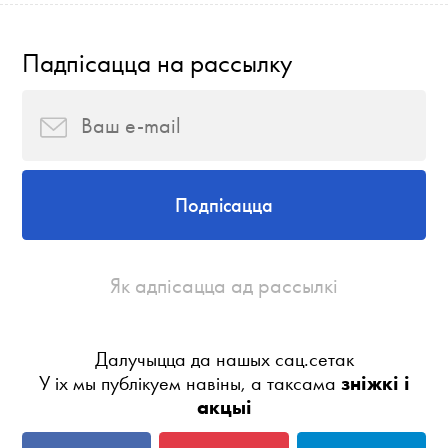
Падпісацца на рассылку
Подпісацца
Як адпісацца ад рассылкі
Далучыцца да нашых сац.сетак
У іх мы публікуем навіны, а таксама
зніжкі і
акцыі