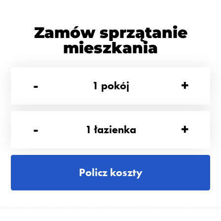
Zamów sprzątanie
mieszkania
-
+
1
pokój
-
+
1
łazienka
Policz koszty