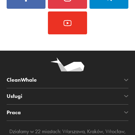
CleanWhale
Usługi
Praca
Działamy w 22 miastach:
Warszawa
,
Kraków
,
Wrocław
,