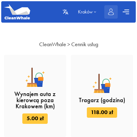
Kraków
CleanWhale
>
Cennik usług
Wynajem auta z
kierowcą poza
Tragarz (godzina)
Krakowem (km)
118.00 zł
5.00 zł