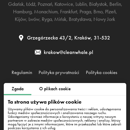
Gdańsk
,
Łódź
,
Poznań
,
Katowice
,
Lublin
,
Białystok
,
Berlin
,
Hamburg
,
Monachium
,
Frankfurt
,
Praga
,
Brno
,
Plzeň
,
Kijów
,
Lwów
,
Ryga
,
Mińsk
,
Bratysława
,
Nowy Jork
Grzegórzecka 43/2, Kraków, 31-532
krakow@cleanwhale.pl
Regulamin
Polityka prywatności
Polityka cookies
Zgoda
O plikach cookie
Clean Whale Sp. z o.o., KRS 0000868230, NIP: 6751738063,
REGON: 38745511400000
Ta strona używa plików cookie
Grzegórzecka 43/2, Kraków, 31-532
Używamy plików cookie do personalizowania treści i reklam, udostępniania
funkcji mediów społecznościowych i analizowania naszego ruchu.
Udostępniamy również informacje o korzystaniu z naszej witryny naszym
partnerom w zakresie mediów społecznościowych, reklamy i analizy, którzy
mogą łączyć je z innymi informacjami, które im przekazałeś lub które zebrali
podczas korzystania z ich usług