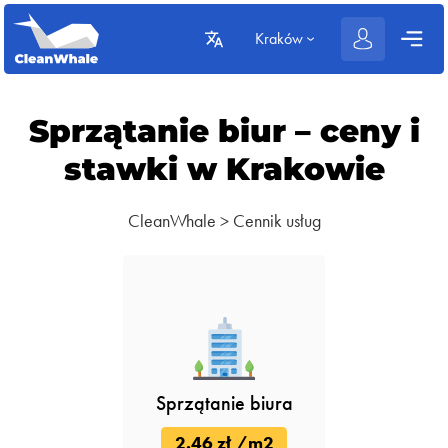
Kraków
Sprzątanie biur – ceny i
stawki w Krakowie
CleanWhale
>
Cennik usług
Sprzątanie biura
2.46 zł /m2