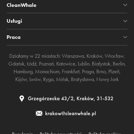
CleanWhale
Usługi
Praca
Działamy w 22 miastach:
Warszawa
,
Kraków
,
Wrocław
,
Gdańsk
,
Łódź
,
Poznań
,
Katowice
,
Lublin
,
Białystok
,
Berlin
,
Hamburg
,
Monachium
,
Frankfurt
,
Praga
,
Brno
,
Plzeň
,
Kijów
,
Lwów
,
Ryga
,
Mińsk
,
Bratysława
,
Nowy Jork
Grzegórzecka 43/2, Kraków, 31-532
krakow@cleanwhale.pl
Regulamin
Polityka prywatności
Polityka cookies