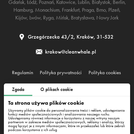
Gdańsk
,
Łódź
,
Poznań
,
Katowice
,
Lublin
,
Białystok
,
Berlin
,
Hamburg
,
Monachium
,
Frankfurt
,
Praga
,
Brno
,
Plzeň
,
Kijów
,
Lwów
,
Ryga
,
Mińsk
,
Bratysława
,
Nowy Jork
Grzegórzecka 43/2, Kraków, 31-532
krakow@cleanwhale.pl
Regulamin
Polityka prywatności
Polityka cookies
Zgoda
O plikach cookie
Clean Whale Sp. z o.o., KRS 0000868230, NIP: 6751738063,
REGON: 38745511400000
Ta strona używa plików cookie
Grzegórzecka 43/2, Kraków, 31-532
Używamy plików cookie do personalizowania treści i reklam, udostępniania
funkcji mediów społecznościowych i analizowania naszego ruchu.
Udostępniamy również informacje o korzystaniu z naszej witryny naszym
partnerom w zakresie mediów społecznościowych, reklamy i analizy, którzy
mogą łączyć je z innymi informacjami, które im przekazałeś lub które zebrali
podczas korzystania z ich usług