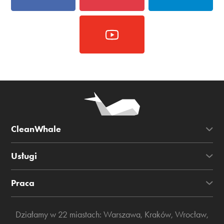
CleanWhale
Usługi
Praca
Działamy w 22 miastach:
Warszawa
,
Kraków
,
Wrocław
,