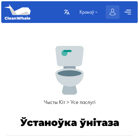
Кракаў
Чысты Кіт
>
Усе паслугі
Ўстаноўка ўнітаза