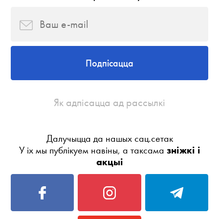
Подпісацца
Як адпісацца ад рассылкі
Далучыцца да нашых сац.сетак
У іх мы публікуем навіны, а таксама
зніжкі і
акцыі