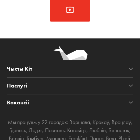
Чысты Кіт
Паслугі
Вакансіі
Мы працуем у 22 гарадах:
Варшава
,
Кракаў
,
Вроцлаў
,
Гданьск
,
Лодзь
,
Познань
,
Катавіцэ
,
Люблін
,
Беласток
,
Берлін
,
Гамбург
,
Мюнхен
,
Frankfurt
,
Прага
,
Brno
,
Plzeň
,