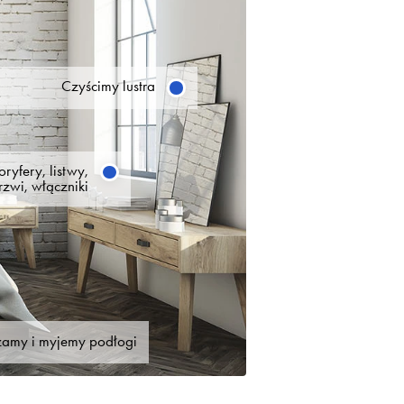
Czyścimy lustra
ryfery, listwy,
rzwi, włączniki
amy i myjemy podłogi