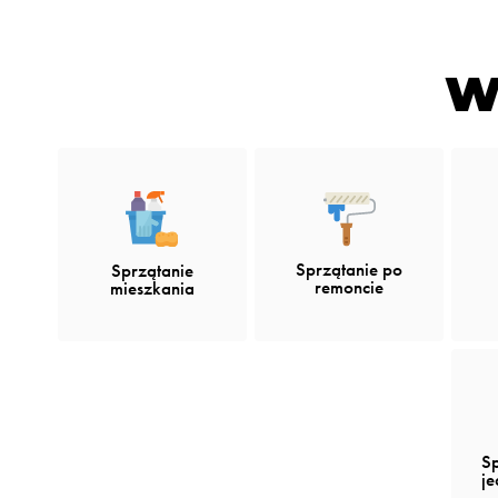
W
Sprzątanie po
Sprzątanie
remoncie
mieszkania
S
j