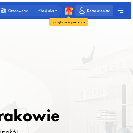
Konto osobiste
Ozonowanie
Więcej usług
Sprzątanie w prezencie
Krakowie
edpokój