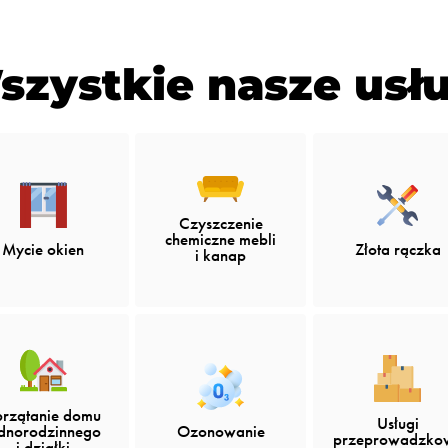
szystkie nasze usłu
Czyszczenie
chemiczne mebli
Mycie okien
Złota rączka
i kanap
przątanie domu
Usługi
ednorodzinnego
Ozonowanie
przeprowadzko
i działki