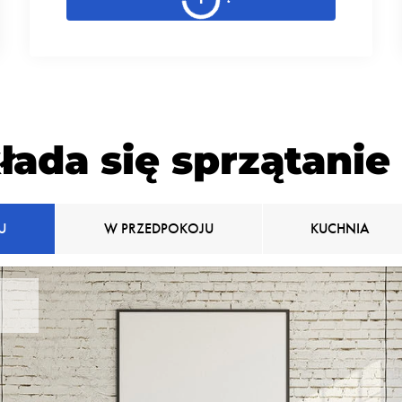
łada się sprzątani
U
W PRZEDPOKOJU
KUCHNIA