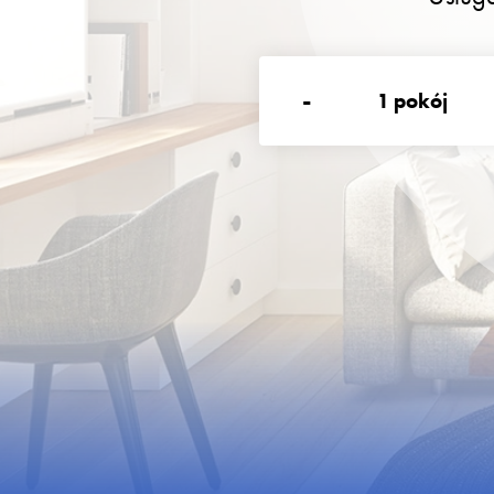
-
1
pokój