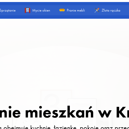
Sprzątanie
Mycie okien
Pranie mebli
Złota rączka
nie mieszkań w 
 obejmuje kuchnię, łazienkę, pokoje oraz prz