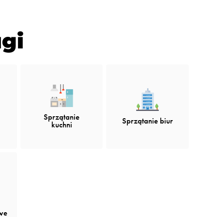
gi
Sprzątanie
Sprzątanie biur
kuchni
we