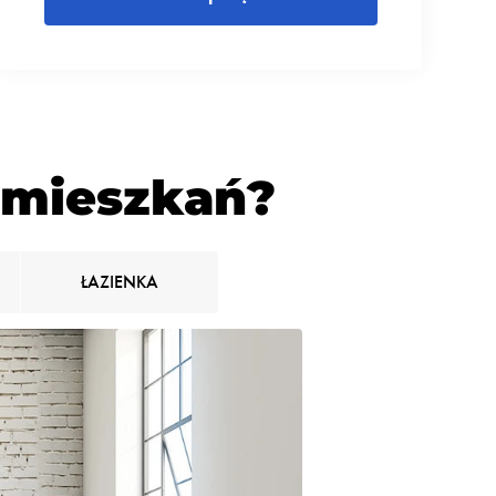
e mieszkań?
ŁAZIENKA
Sprzątamy śmieci