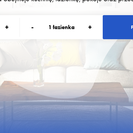
+
-
+
1
łazienka